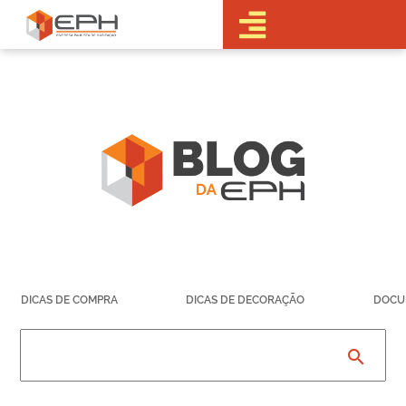
•Sobre a EPH
•Blog
•Empreendimentos
Pré-
Lançamentos
Lançamentos
Em obras
Realizados
• Portal do
Cliente
•Fale Conosco
•Trabalhe
DICAS DE COMPRA
DICAS DE DECORAÇÃO
DOCU
Conosco
•Parcerias
search