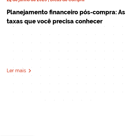
ra
17 
Planejamento financeiro pós-compra: As
De
taxas que você precisa conhecer
qu
Mi
navigate_next
Ler mais
Le