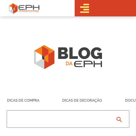
•Sobre a EPH
•Blog
•Empreendimentos
Pré-
Lançamentos
Lançamentos
Em obras
Realizados
• Portal do
Cliente
•Fale Conosco
•Trabalhe
DICAS DE COMPRA
DICAS DE DECORAÇÃO
DOCU
Conosco
•Parcerias
search