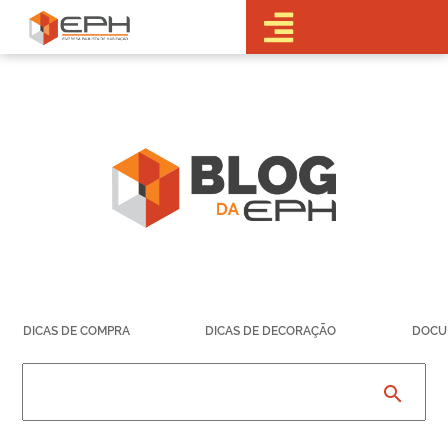
•Sobre a EPH
•Blog
•Empreendimentos
Pré-
Lançamentos
Lançamentos
Em obras
Realizados
• Portal do
Cliente
•Fale Conosco
•Trabalhe
DICAS DE COMPRA
DICAS DE DECORAÇÃO
DOCU
Conosco
•Parcerias
search