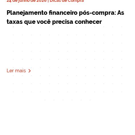
24 de junho de 2026 | Dicas de Compra
ra
17 
Planejamento financeiro pós-compra: As
De
taxas que você precisa conhecer
qu
Mi
navigate_next
Ler mais
Le