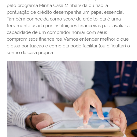
pelo programa Minha Casa Minha Vida ou não, a
pontuação de crédito desempenha um papel essencial.
Também conhecida como score de crédito, ela é uma
ferramenta usada por instituições financeiras para avaliar a
capacidade de um comprador honrar com seus
compromissos financeiros. Vamos entender melhor o que
é essa pontuação e como ela pode facilitar (ou dificultar) o
sonho da casa própria.