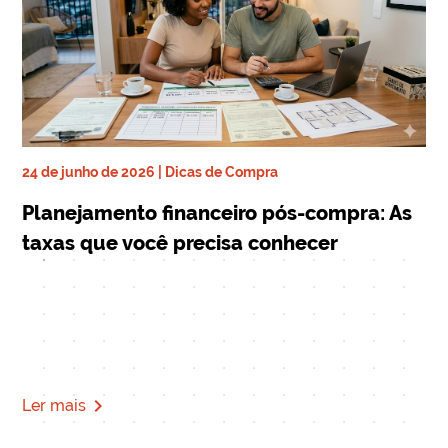
24 de junho de 2026 | Dicas de Compra
ra
17 
Planejamento financeiro pós-compra: As
De
taxas que você precisa conhecer
qu
Mi
navigate_next
Ler mais
Le