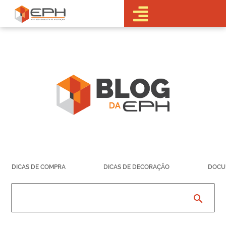
•Sobre a EPH
•Blog
•Empreendimentos
Pré-
Lançamentos
Lançamentos
Em obras
Realizados
• Portal do
Cliente
•Fale Conosco
•Trabalhe
DICAS DE COMPRA
DICAS DE DECORAÇÃO
DOCU
Conosco
•Parcerias
search