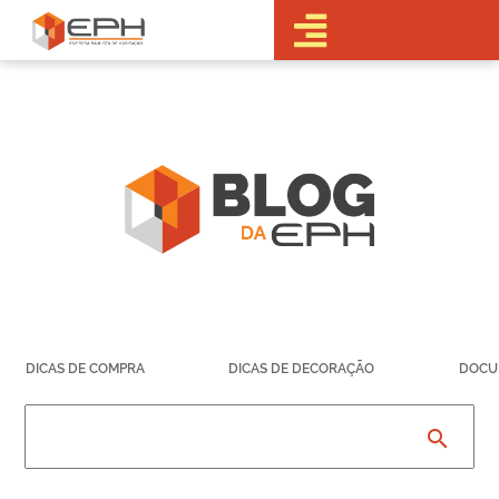
•Sobre a EPH
•Blog
•Empreendimentos
Pré-
Lançamentos
Lançamentos
Em obras
Realizados
• Portal do
Cliente
•Fale Conosco
•Trabalhe
DICAS DE COMPRA
DICAS DE DECORAÇÃO
DOCU
Conosco
•Parcerias
search