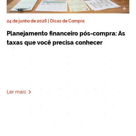
24 de junho de 2026 | Dicas de Compra
ra
17 
Planejamento financeiro pós-compra: As
De
taxas que você precisa conhecer
qu
Mi
navigate_next
Ler mais
Le