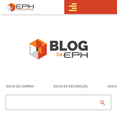
•Sobre a EPH
•Blog
•Empreendimentos
Pré-
Lançamentos
Lançamentos
Em obras
Realizados
• Portal do
Cliente
•Fale Conosco
•Trabalhe
DICAS DE COMPRA
DICAS DE DECORAÇÃO
DOCU
Conosco
•Parcerias
search