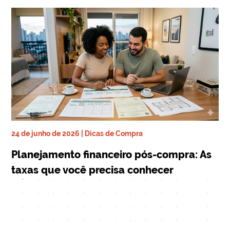
24 de junho de 2026 | Dicas de Compra
ra
17 
Planejamento financeiro pós-compra: As
De
taxas que você precisa conhecer
qu
Mi