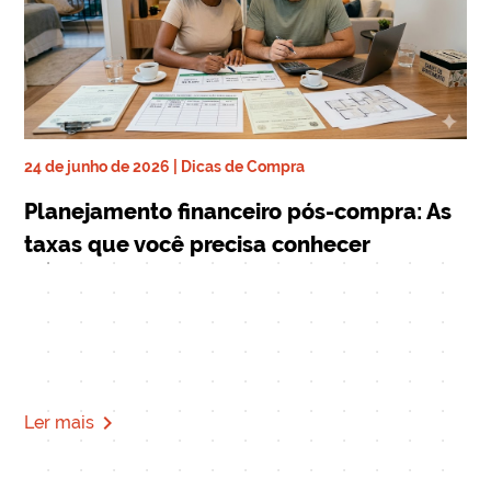
24 de junho de 2026 | Dicas de Compra
ra
17 
Planejamento financeiro pós-compra: As
De
taxas que você precisa conhecer
qu
Mi
navigate_next
Ler mais
Le