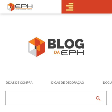
•Sobre a EPH
•Blog
•Empreendimentos
Pré-
Lançamentos
Lançamentos
Em obras
Realizados
• Portal do
Cliente
•Fale Conosco
•Trabalhe
DICAS DE COMPRA
DICAS DE DECORAÇÃO
DOCU
Conosco
•Parcerias
search