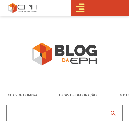
•Sobre a EPH
•Blog
•Empreendimentos
Pré-
Lançamentos
Lançamentos
Em obras
Realizados
• Portal do
Cliente
•Fale Conosco
•Trabalhe
DICAS DE COMPRA
DICAS DE DECORAÇÃO
DOCU
Conosco
•Parcerias
search