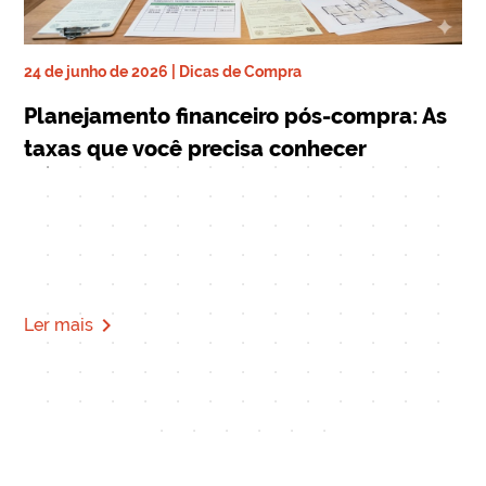
24 de junho de 2026 | Dicas de Compra
ra
17 
Planejamento financeiro pós-compra: As
De
taxas que você precisa conhecer
qu
Mi
navigate_next
Ler mais
Le