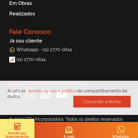
Em Obras
Realizados
Fale Conosco
Já sou cliente
Whatsapp - (11) 2770-0614
(11) 2770-0614
Siga a EPH nas redes sociais
Aceito os
termos de uso e política
de compartilhamento de
dados.
Concordar e fechar
© 2020 EPH Incorporadora. Todos os direitos reservados
Simule seu
E-mail
WhatsApp
financiamento