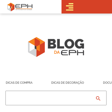
•Sobre a EPH
•Blog
•Empreendimentos
Pré-
Lançamentos
Lançamentos
Em obras
Realizados
• Portal do
Cliente
•Fale Conosco
•Trabalhe
DICAS DE COMPRA
DICAS DE DECORAÇÃO
DOCU
Conosco
•Parcerias
search