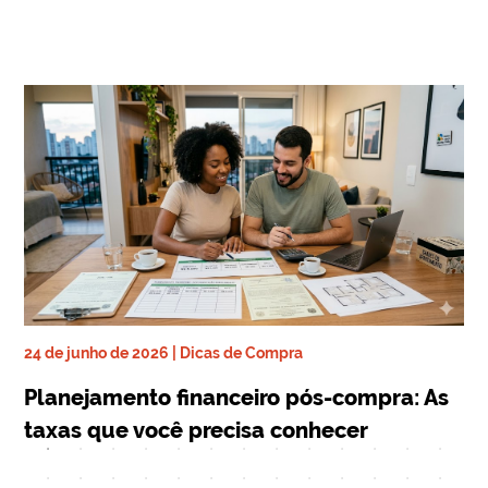
24 de junho de 2026 | Dicas de Compra
ra
17 
Planejamento financeiro pós-compra: As
De
taxas que você precisa conhecer
qu