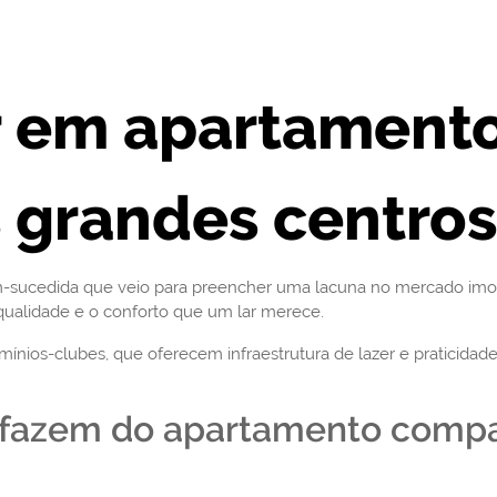
r em apartament
 grandes centros
sucedida que veio para preencher uma lacuna no mercado imob
 qualidade e o conforto que um lar merece.
mínios-clubes, que oferecem infraestrutura de lazer e pratici
s fazem do apartamento comp