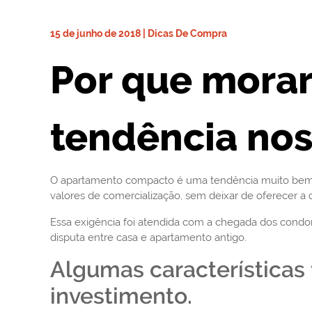
15 de junho de 2018 | Dicas De Compra
Por que mora
tendência nos
O apartamento compacto é uma tendência muito bem-
valores de comercialização, sem deixar de oferecer a
Essa exigência foi atendida com a chegada dos condo
disputa entre casa e apartamento antigo.
Algumas característica
investimento.