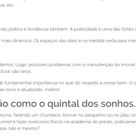
a, etc.
is prática é tendência também. A praticidade é uma das fortes 
ar mais dinâmica. Os espaços são úteis e na medida certa para ma
dernos. Logo, possíveis problemas com a manutenção do imóvel 
ura, são raros.
e fundamental importância no que diz respeito a morar bem. O s
 novo e atualizado, melhor.
o como o quintal dos sonhos.
cina, fazendo um churrasco, brincar no parquinho ou no play com a
urmet
e fazer exercícios físicos na academia do prédio, praticam
casa, não é mesmo?