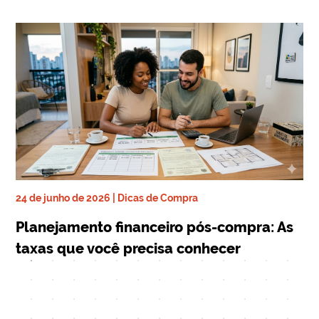
24 de junho de 2026 | Dicas de Compra
ra
17 
Planejamento financeiro pós-compra: As
De
taxas que você precisa conhecer
qu
Mi