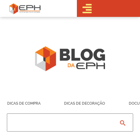
•Sobre a EPH
•Blog
•Empreendimentos
Pré-
Lançamentos
Lançamentos
Em obras
Realizados
• Portal do
Cliente
•Fale Conosco
•Trabalhe
DICAS DE COMPRA
DICAS DE DECORAÇÃO
DOCU
Conosco
•Parcerias
search