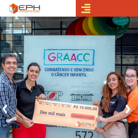
•Sobre a EPH
•Blog
•Empreendimentos
Pré-
Lançamentos
Lançamentos
Em obras
Realizados
• Portal do
Cliente
•Fale Conosco
•Trabalhe
Conosco
•Parcerias