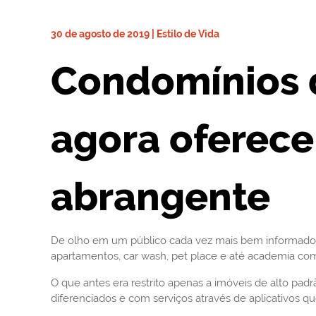
30 de agosto de 2019 | Estilo de Vida
Condomínios 
agora oferece
abrangente
De olho em um público cada vez mais bem informado, 
apartamentos, car wash, pet place e até academia com
O que antes era restrito apenas a imóveis de alto pa
diferenciados e com serviços através de aplicativos 