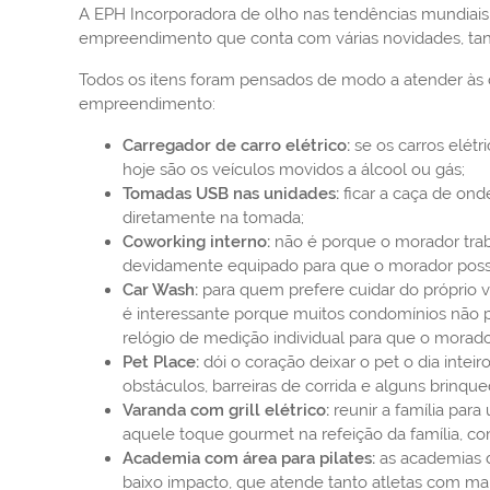
A EPH Incorporadora de olho nas tendências mundiais
empreendimento que conta com várias novidades, tan
Todos os itens foram pensados de modo a atender às
empreendimento:
Carregador de carro elétrico:
se os carros elét
hoje são os veículos movidos a álcool ou gás;
Tomadas USB nas unidades:
ficar a caça de ond
diretamente na tomada;
Coworking interno:
não é porque o morador traba
devidamente equipado para que o morador possa 
Car Wash:
para quem prefere cuidar do próprio v
é interessante porque muitos condomínios não
relógio de medição individual para que o morad
Pet Place:
dói o coração deixar o pet o dia int
obstáculos, barreiras de corrida e alguns brinq
Varanda com grill elétrico:
reunir a família para
aquele toque gourmet na refeição da família, 
Academia com área para pilates:
as academias 
baixo impacto, que atende tanto atletas com mai