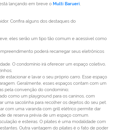
, está lançando em breve o
Multi Barueri
,
dor. Confira alguns dos destaques do
reve, eles serão um tipo tão comum e acessível como
 empreendimento poderá recarregar seus eletrônicos
idade. O condomínio irá oferecer um espaço coletivo,
inhos;
estacionar e lavar o seu próprio carro. Esse espaço
 garagem. Geralmente, esses espaços contam com um
das pela convenção do condomínio;
ensado como um playground para os caninos, com
ar uma sacolinha para recolher os dejetos do seu pet.
ontar com uma varanda com grill elétrico permite dar
dade de reserva prévia de um espaço comum.
culação e esteiras. O pilates é uma modalidade com
estantes. Outra vantagem do pilates é o fato de poder