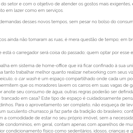
 do setor e com o objetivo de atender os gostos mais exigentes
to em lazer como em serviços.
 demandas desses novos tempos, sem pesar no bolso do consumi
ricos ainda não tomaram as ruas, é mera questão de tempo; em b
e está o carregador será coisa do passado; quem optar por esse
lha em sistema de home-office que irá ficar confinado à sua un
tanto trabalhar melhor quanto realizar networking com seus viz
eículo, o
car wash
é um espaço compartilhado onde cada um pode 
 permitem que os moradores lavem os carros em suas vagas de
or anote seu consumo de água; outras regras poderão ser defini
eiro trancado em casa? Este tipo de espaço é cuidadosamente p
uedinhos. Para o aproveitamento ser completo, não esqueça de lev
 um suculento churrasco já faz parte da tradição do brasileiro; c
com a comodidade de estar no seu próprio imóvel, sem a necessi
de condomínios, em geral, contam apenas com aparelhos de mus
or condicionamento físico como sedentários, idosos, crianças e g