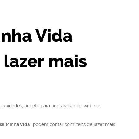
nha Vida
 lazer mais
nidades, projeto para preparação de wi-fi nos
sa Minha Vida”
podem contar com itens de lazer mais