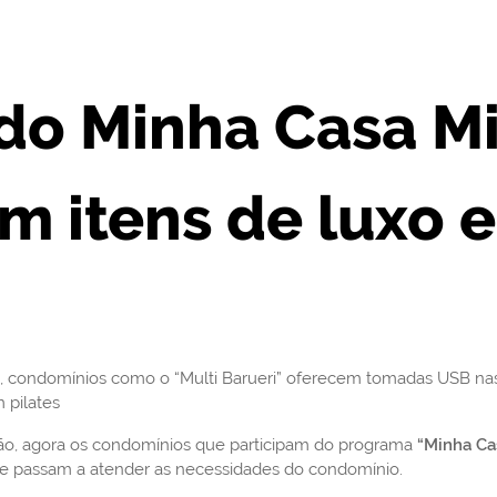
do Minha Casa Mi
m itens de luxo e
condomínios como o “Multi Barueri” oferecem tomadas USB nas u
 pilates
drão, agora os condomínios que participam do programa
“Minha Ca
que passam a atender as necessidades do condomínio.