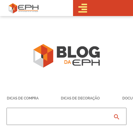
•Sobre a EPH
•Blog
•Empreendimentos
Pré-
Lançamentos
Lançamentos
Em obras
Realizados
• Portal do
Cliente
•Fale Conosco
•Trabalhe
DICAS DE COMPRA
DICAS DE DECORAÇÃO
DOCU
Conosco
•Parcerias
search