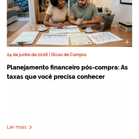
24 de junho de 2026 | Dicas de Compra
ra
17 
Planejamento financeiro pós-compra: As
De
taxas que você precisa conhecer
qu
Mi
navigate_next
Ler mais
Le