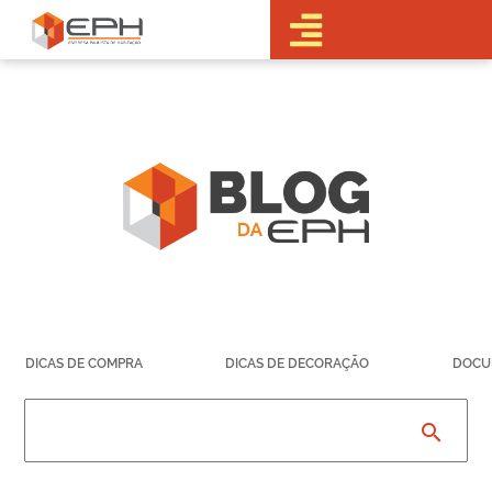
•Sobre a EPH
•Blog
•Empreendimentos
Pré-
Lançamentos
Lançamentos
Em obras
Realizados
• Portal do
Cliente
•Fale Conosco
•Trabalhe
DICAS DE COMPRA
DICAS DE DECORAÇÃO
DOCU
Conosco
•Parcerias
search