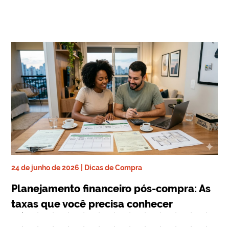
24 de junho de 2026 | Dicas de Compra
ra
17 
Planejamento financeiro pós-compra: As
De
taxas que você precisa conhecer
qu