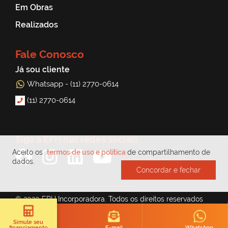
Em Obras
Realizados
Fale Conosco
Já sou cliente
Whatsapp - (11) 2770-0614
(11) 2770-0614
Siga a EPH nas redes sociais
Aceito os
termos de uso e política
de compartilhamento de
dados.
Concordar e fechar
© 2020 EPH Incorporadora. Todos os direitos reservados
Simule seu
E-mail
WhatsApp
financiamento