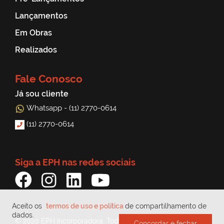
Lançamentos
Em Obras
Realizados
Fale Conosco
Já sou cliente
Whatsapp - (11) 2770-0614
(11) 2770-0614
Siga a EPH nas redes sociais
Aceito os
termos de uso e política
de compartilhamento de
dados.
© 2020 EPH Incorporadora. Todos os direitos reservados
Concordar e fechar