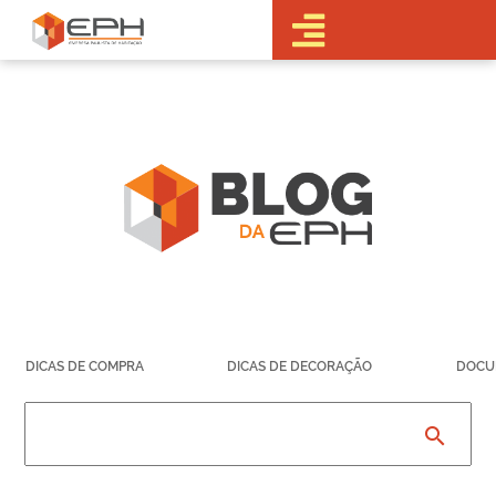
•Sobre a EPH
•Blog
•Empreendimentos
Pré-
Lançamentos
Lançamentos
Em obras
Realizados
• Portal do
Cliente
•Fale Conosco
•Trabalhe
DICAS DE COMPRA
DICAS DE DECORAÇÃO
DOCU
Conosco
•Parcerias
search