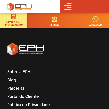
•Sobre a EPH
•Blog
Simule seu
E-mail
WhatsApp
financiamento
•Empreendimentos
Pré-
Lançamentos
Lançamentos
Em obras
Realizados
• Portal do
Cliente
Sobre a EPH
•Fale Conosco
Blog
•Trabalhe
Conosco
Parcerias
•Parcerias
Portal do Cliente
Politica de Privacidade