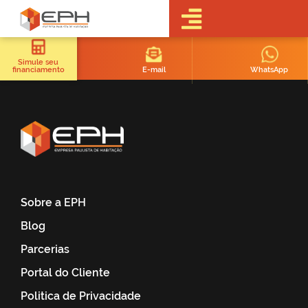
•Sobre a EPH
•Blog
Simule seu
E-mail
WhatsApp
financiamento
•Empreendimentos
Pré-
Lançamentos
Lançamentos
Em obras
Realizados
• Portal do
Cliente
Sobre a EPH
•Fale Conosco
Blog
•Trabalhe
Conosco
Parcerias
•Parcerias
Portal do Cliente
Politica de Privacidade