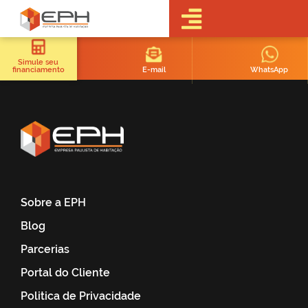
•Sobre a EPH
•Blog
Simule seu
E-mail
WhatsApp
financiamento
•Empreendimentos
Pré-
Lançamentos
Lançamentos
Em obras
Realizados
• Portal do
Cliente
Sobre a EPH
•Fale Conosco
Blog
•Trabalhe
Conosco
Parcerias
•Parcerias
Portal do Cliente
Politica de Privacidade