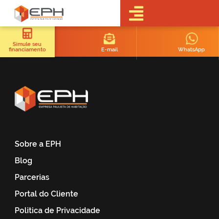
•Sobre a EPH
•Blog
Simule seu
E-mail
WhatsApp
financiamento
•Empreendimentos
Pré-
Lançamentos
Lançamentos
Em obras
Realizados
• Portal do
Cliente
Sobre a EPH
•Fale Conosco
Blog
•Trabalhe
Conosco
Parcerias
•Parcerias
Portal do Cliente
Politica de Privacidade