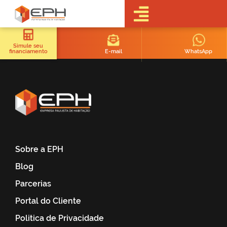
•Sobre a EPH
•Blog
Simule seu
E-mail
WhatsApp
financiamento
•Empreendimentos
Pré-
Lançamentos
Lançamentos
Em obras
Realizados
• Portal do
Cliente
Sobre a EPH
•Fale Conosco
Blog
•Trabalhe
Conosco
Parcerias
•Parcerias
Portal do Cliente
Politica de Privacidade